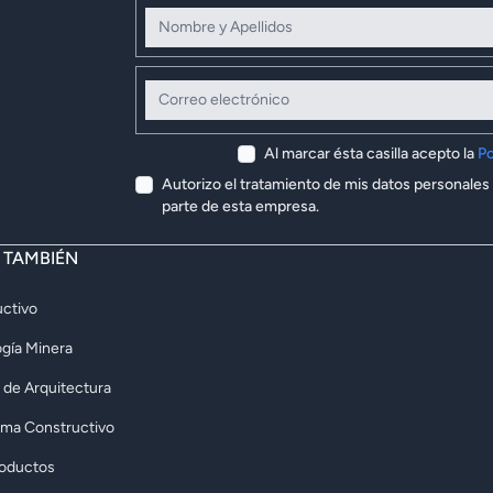
Nombre y Apellidos
Correo electrónico
Al marcar ésta casilla acepto la
Po
Autorizo el tratamiento de mis datos personales
parte de esta empresa.
E TAMBIÉN
ctivo
gía Minera
 de Arquitectura
rma Constructivo
roductos