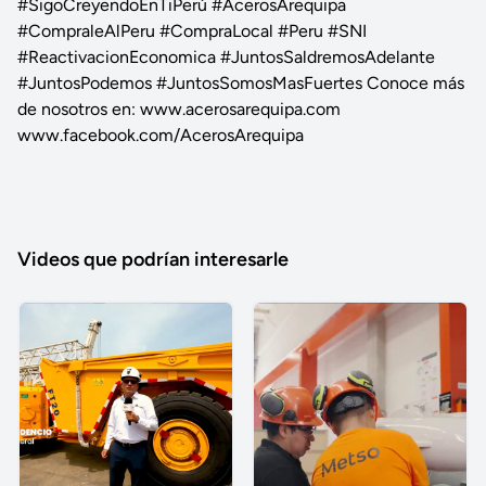
#SigoCreyendoEnTiPerú #AcerosArequipa
#CompraleAlPeru #CompraLocal #Peru #SNI
#ReactivacionEconomica #JuntosSaldremosAdelante
#JuntosPodemos #JuntosSomosMasFuertes Conoce más
de nosotros en: www.acerosarequipa.com
www.facebook.com/AcerosArequipa
Videos que podrían interesarle