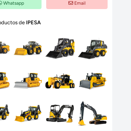
Whatsapp
Email
oductos de
IPESA