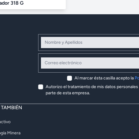
ador 318 G
Nombre y Apellidos
Correo electrónico
Al marcar ésta casilla acepto la
Po
Autorizo el tratamiento de mis datos personales
parte de esta empresa.
E TAMBIÉN
ctivo
gía Minera