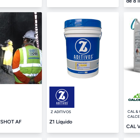
de 8 l
CAL & 
Z ADITIVOS
CALCE
ESHOT AF
Z1 Líquido
CAL 