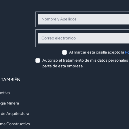
Nombre y Apellidos
Correo electrónico
Al marcar ésta casilla acepto la
Po
Autorizo el tratamiento de mis datos personales
parte de esta empresa.
E TAMBIÉN
ctivo
gía Minera
 de Arquitectura
rma Constructivo