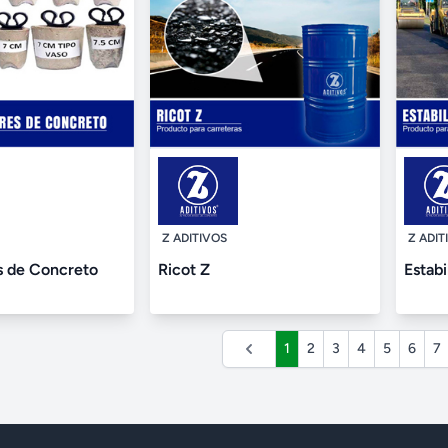
Z ADITIVOS
Z ADIT
s de Concreto
Ricot Z
Estabi
1
2
3
4
5
6
7